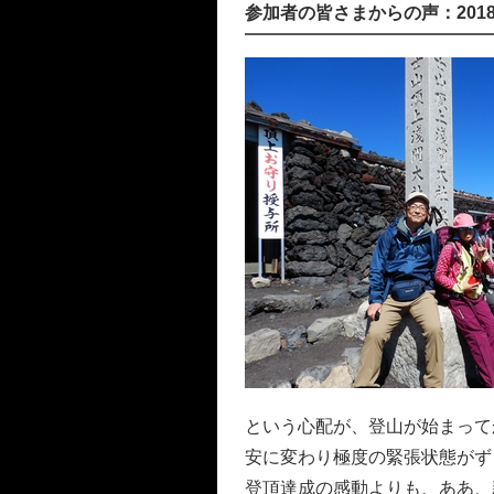
参加者の皆さまからの声：201
という心配が、登山が始まって
安に変わり極度の緊張状態がず
登頂達成の感動よりも、ああ、