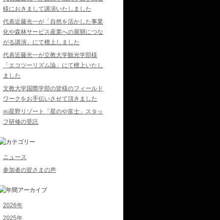
様におきまして講演いたしました
代表近藤光一が「自然を活かした事業
化や森林サービス産業への展開につな
がる講演」にて檀上しました
代表近藤光一が立教大学観光学部様
「エコツーリズム論」にて檀上いたし
ました
文教大学国際学部の皆様のフィールド
ワークをお手伝いさせて頂きました
㈱星野リゾート「星のや富士」スタッ
フ研修の受託
ニュース
参加者の皆さまの声
2026年
2025年