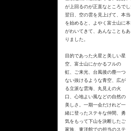
が上回るのが正直なところでし
翌日、空の雲を見上げて、本当
を始めると、よやく富士山に本
がわいてきて、あんなこともあ
りました。
目的であった火星と美しい星
空、富士山にかかるフルの
虹、ご来光、台風後の塵一つ
ない抜けるような青空、広が
る立派な雲海、丸見えの火
口、心地よい風などの自然の
美しさ。一期一会だけれど一
緒に登ったステキな仲間、勇
気をもって下山を決断したご
家族、東洋館での担当のステ