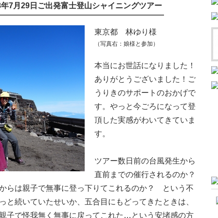
8年7月29日ご出発富士登山シャイニングツアー
東京都 林ゆり様
（写真右：娘様と参加）
本当にお世話になりました！
ありがとうございました！ご
うりきのサポートのおかげで
す。やっと今ごろになって登
頂した実感がわいてきていま
す。
ツアー数日前の台風発生から
直前までの催行されるのか？
からは親子で無事に登っ下りてこれるのか？ という不
っと続いていたせいか、五合目にもどってきたときは、
親子で怪我無く無事に戻ってこれた…という安堵感の方