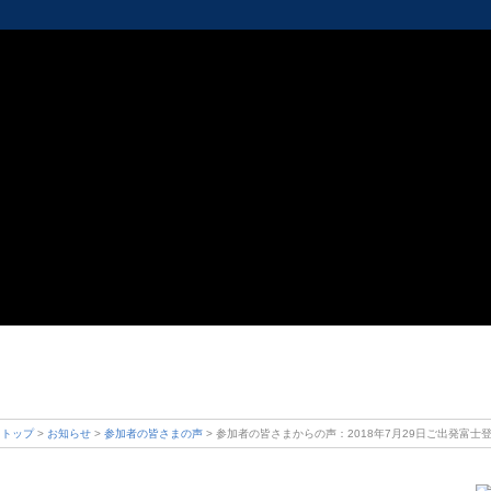
 トップ
>
お知らせ
>
参加者の皆さまの声
> 参加者の皆さまからの声：2018年7月29日ご出発富