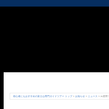
初心者にもおすすめの富士山専門ガイドツアー トップ
>
お知らせ
>
ニュース
> ㈱星