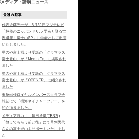
代表近藤光一が、8月31日フジテレビ
「林修のニッポンドリル 学者と登る世
界遺産！富士山SP」に学者として出演
いたしました。
星のや富士様より受託の「グラマラス
富士登山」が「Men`s Ex」に掲載され
ました
星のや富士様より受託の「グラマラス
富士登山」が「OPENER」に紹介され
ました
東急㈱様ロイヤルメンバーズクラブ会
報誌にて「樹海ネイチャーツアー」を
紹介頂きました。
メディア協力！ 毎日放送(TBS系)
「教えてもらう前と後」にて草刈民代
さんの富士登山をサポートいたしまし
た