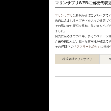
マリンサプリWEBに当校代表
マリンサプリ
は鈴廣かまぼこグループで
魚肉に含まれるペプチドを人々の健康づ
その思いから研究を重ね、魚の肉をペプチ
ました。
発売に至るまでの３年、多くのスポーツ
ク栄養補給など、様々な有用性が確認で
そのWEB内の
「アスリート紹介」
に当校
株式会社マリンサプリ