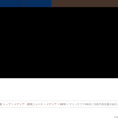
頼 トップ
>
メディア・講演ニュース
>
メディア
>
WEB
> マリンサプリWEBに当校代表近藤が紹介