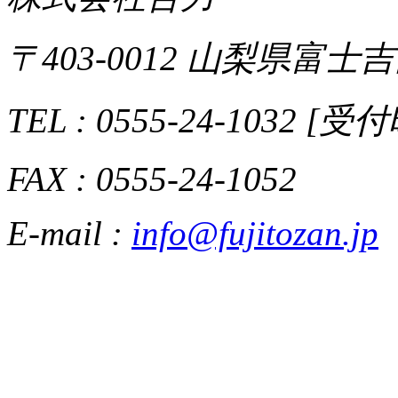
〒403-0012 山梨県富士吉
TEL : 0555-24-1032 [
FAX : 0555-24-1052
E-mail :
info@fujitozan.jp