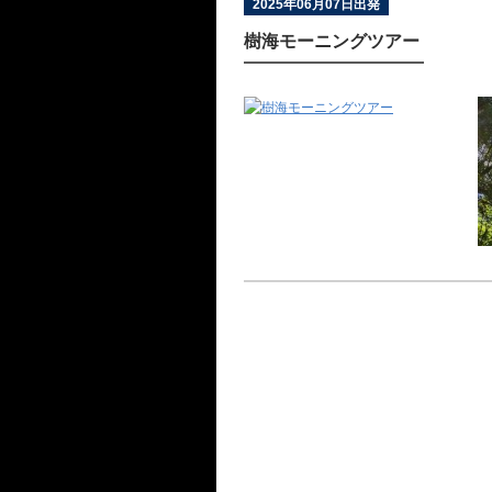
2025年06月07日出発
樹海モーニングツアー