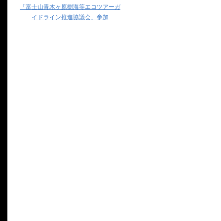
「富士山青木ヶ原樹海等エコツアーガ
イドライン推進協議会」参加