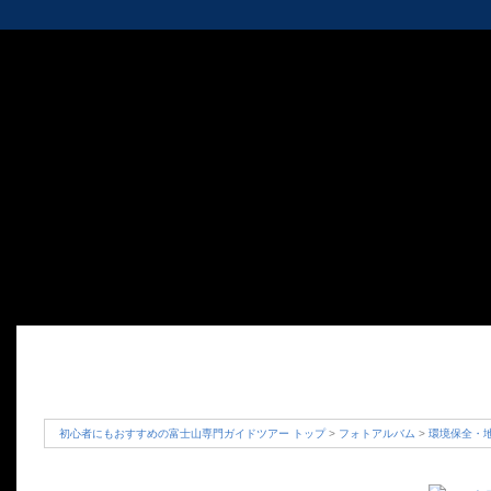
初心者にもおすすめの富士山専門ガイドツアー トップ
>
フォトアルバム
>
環境保全・