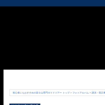
初心者にもおすすめの富士山専門ガイドツアー トップ
>
フォトアルバム
>
講演・受託