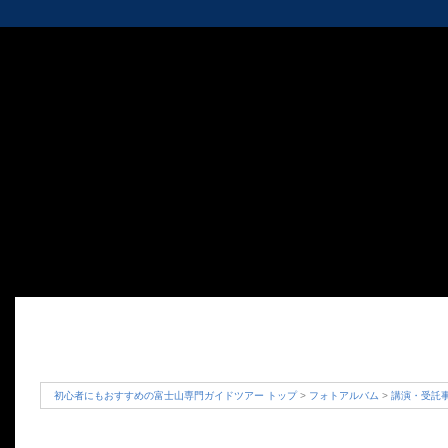
初心者にもおすすめの富士山専門ガイドツアー トップ
>
フォトアルバム
>
講演・受託