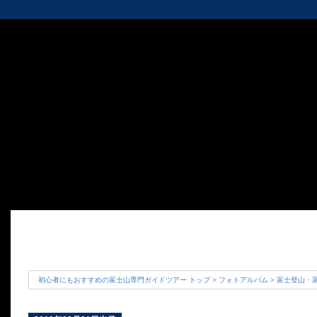
初心者にもおすすめの富士山専門ガイドツアー トップ
>
フォトアルバム
>
富士登山・