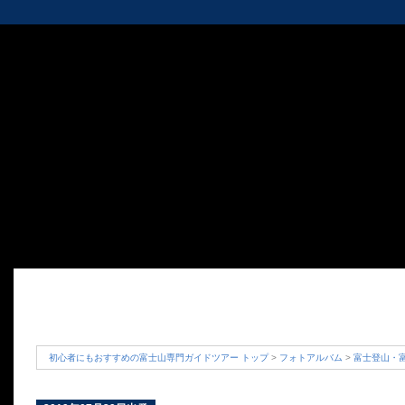
初心者にもおすすめの富士山専門ガイドツアー トップ
>
フォトアルバム
>
富士登山・