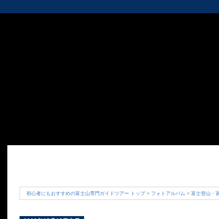
初心者にもおすすめの富士山専門ガイドツアー トップ
>
フォトアルバム
>
富士登山・