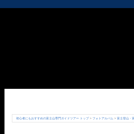
初心者にもおすすめの富士山専門ガイドツアー トップ
>
フォトアルバム
>
富士登山・