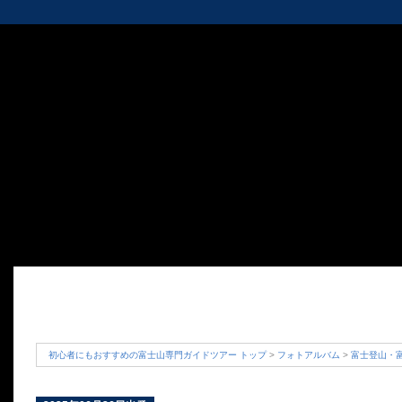
初心者にもおすすめの富士山専門ガイドツアー トップ
>
フォトアルバム
>
富士登山・