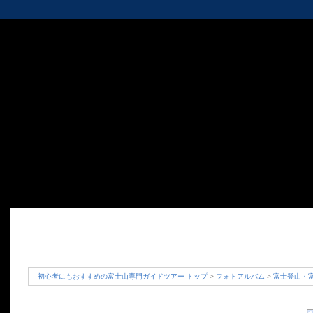
初心者にもおすすめの富士山専門ガイドツアー トップ
>
フォトアルバム
>
富士登山・