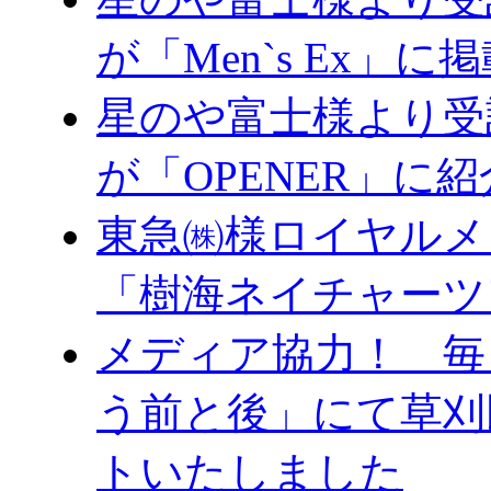
が「Men`s Ex」
星のや富士様より受
が「OPENER」に
東急㈱様ロイヤルメ
「樹海ネイチャーツ
メディア協力！ 毎日
う前と後」にて草刈
トいたしました