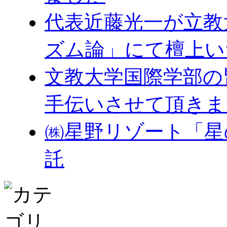
代表近藤光一が立教
ズム論」にて檀上い
文教大学国際学部の
手伝いさせて頂きま
㈱星野リゾート「星
託