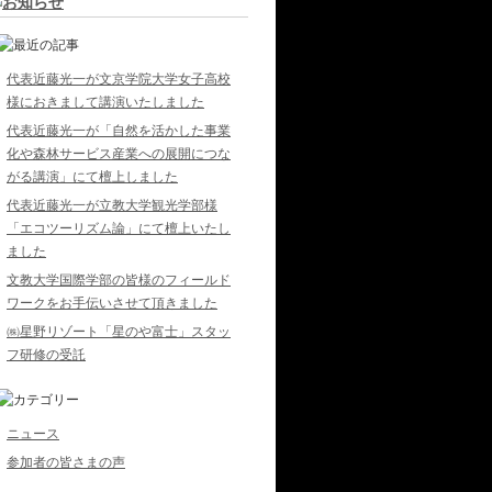
代表近藤光一が文京学院大学女子高校
様におきまして講演いたしました
代表近藤光一が「自然を活かした事業
化や森林サービス産業への展開につな
がる講演」にて檀上しました
代表近藤光一が立教大学観光学部様
「エコツーリズム論」にて檀上いたし
ました
文教大学国際学部の皆様のフィールド
ワークをお手伝いさせて頂きました
㈱星野リゾート「星のや富士」スタッ
フ研修の受託
ニュース
参加者の皆さまの声