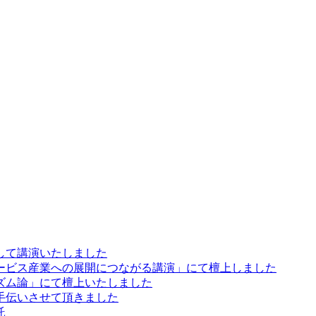
して講演いたしました
ービス産業への展開につながる講演」にて檀上しました
ズム論」にて檀上いたしました
手伝いさせて頂きました
託