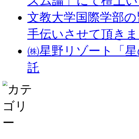
ズム論」にて檀上い
文教大学国際学部の
手伝いさせて頂きま
㈱星野リゾート「星
託