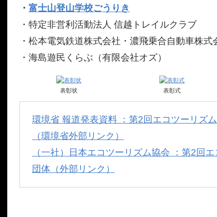
・
富士山登山学校ごうりき
・特定非営利活動法人 信越トレイルクラブ
・松本電気鉄道株式会社・濃飛乗合自動車株式
・海島遊民くらぶ（有限会社オズ）
表彰状
表彰式
環境省 報道発表資料 ：第2回エコツーリズ
（環境省外部リンク）
（一社）日本エコツーリズム協会 ：第2回エ
団体（外部リンク）