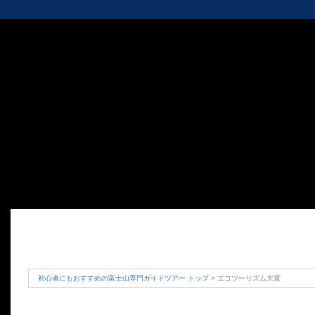
初心者にもおすすめの富士山専門ガイドツアー トップ
> エコツーリズム大賞