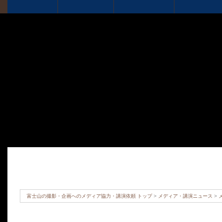
富士山の撮影・企画へのメディア協力・講演依頼 トップ
>
メディア・講演ニュース
>